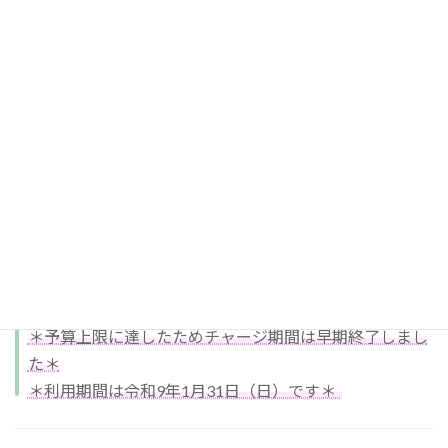
セット」等を本日郵送いたしました。
未着等ご不明な点がございましたら商工会事務局にご連
絡ください。
2026-6-10
「ITセミナー」を開催します
2026-6-7
さやりんポイント50％プレミアムチャ
ージキャンペーン（第５弾）
＊予算上限に達したためチャージ期間は早期終了しまし
た＊
＊利用期間は令和9年1月31日（日）です＊